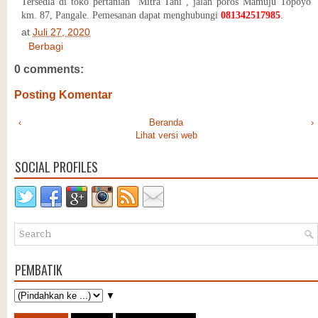
Tersedia di toko pertanian "Mitra Tani", jalan poros Mamuju Topoyo
km. 87, Pangale. Pemesanan dapat menghubungi
081342517985
.
at
Juli 27, 2020
Berbagi
0 comments:
Posting Komentar
‹
Beranda
›
Lihat versi web
SOCIAL PROFILES
PEMBATIK
▼