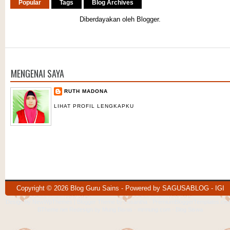
Popular
Tags
Blog Archives
Diberdayakan oleh
Blogger
.
MENGENAI SAYA
RUTH MADONA
LIHAT PROFIL LENGKAPKU
Copyright ©
2026
Blog Guru Sains
- Powered by
SAGUSABLOG
-
IGI
Design by
NewWpThemes
| Blogger Theme by
Lasantha
-
PremiumBloggerTemplates.co
BTheme.net
Redesign by
Mung Bisnis
-
mrmung.com
-
Blog Siswa